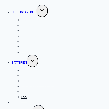
Untermenü
ELEKTROANTRIEB
umschalten
Große Systeme
Systeme für Motorboote
Saildrive
Strahlruder-, Steuerungs- und EPMS-Systeme
Komponenten
Generatoren
BoatControl
Untermenü
BATTERIEN
umschalten
Batterie-Übersicht
Batterie LV High Energy
Batterie LV Solid State
Batterie HV Hochenergie
Batterie HV Solid State
ESS
SHOP