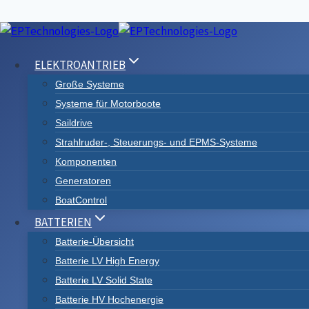
Zum
Inhalt
ELEKTROANTRIEB
springen
Große Systeme
Systeme für Motorboote
Saildrive
Strahlruder-, Steuerungs- und EPMS-Systeme
Komponenten
Generatoren
BoatControl
BATTERIEN
ENERGIELASTEN AUSGLEICHEN
Batterie-Übersicht
Batterie LV High Energy
Energiespeichersystem
Batterie LV Solid State
Batterie HV Hochenergie