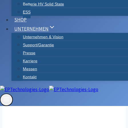
(ESS)
Batterie HV Solid State
ESS
SHOP
.
UNTERNEHMEN
Unternehmen & Vision
Support/Garantie
Presse
Karriere
Messen
Energie speichern und bei Bedarf
Kontakt
abgeben
Verbesserung der Energieeffizienz,
Zuverlässigkeit und Flexibilität
Unterstützung erneuerbarer